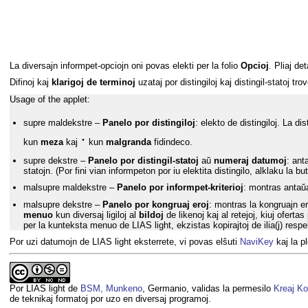
La diversajn informpet-opciojn oni povas elekti per la folio
Opcioj
. Pliaj de
Difinoj kaj
klarigoj de terminoj
uzataj por distingiloj kaj distingil-statoj tr
Usage of the applet:
supre maldekstre –
Panelo por distingiloj
: elekto de distingiloj. La dis
·
kun
meza
kaj
kun
malgranda
fidindeco.
supre dekstre –
Panelo por distingil-statoj
aŭ
numeraj datumoj
: ant
statojn. (Por fini vian informpeton por iu elektita distingilo, alklaku la b
malsupre maldekstre –
Panelo por informpet-kriterioj
: montras antaŭa
malsupre dekstre –
Panelo por kongruaj eroj
: montras la kongruajn er
menuo
kun diversaj ligiloj al
bildoj
de likenoj kaj al retejoj, kiuj ofertas
per la kunteksta menuo de LIAS light, ekzistas kopirajtoj de ilia(j) respekt
Por uzi datumojn de LIAS light eksterrete, vi povas elŝuti
NaviKey
kaj la p
Por LIAS light de
BSM, Munkeno
, Germanio, validas la permesilo
Kreaj Ko
de teknikaj formatoj por uzo en diversaj programoj.