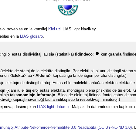
taloj troveblas en la konsiloj
Kiel uzi
LIAS light NaviKey.
oveblas en la
LIAS glosaro
.
●
tingiloj estas disdividitaj laŭ sia (statistika)
fidindeco
:
kun
granda
findind
aŭelekto de statoj de la elektita distingilo. Por elekti pli ol unu distingil-sta
utonon
<Elektu>
aŭ
<Aldonu>
kaj daŭrigu la identigon per alia distingilo.)
jn elektojn de distingil-statoj. Estas eble malelekti antaŭan elekton elektante
ojn (kiam iu el tiuj eroj estas elektata, montriĝas plena priskribo de tiu ero).
 pliajn
taksonomiajn informojn
. Bildoj de elektitaj fidindaj fontoj estas dispo
iva(j) kopirajt-havanto(j) laŭ la indikoj sub la respektivaj miniaturoj.)
lej novaj dosieroj kun
LIAS light datumoj
. Malpaki la datumdosierojn kaj kopiu
munaĵoj Atribute-Nekomerce-Nemodifite 3.0 Neadaptita (CC BY-NC-ND 3.0)
. 