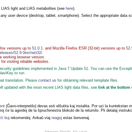
 LIAS light and LIAS metabolites (see
here
).
 any user device (desktop, tablet, smartphone). Select the appropriate data 
efox versions up to
51.0.1
. and Mozilla Firefox ESR (32-bit) versions up to
52.
/releases/52.9.0esr/win32/
.
he working browser version.
r visiting reliable websites.
curity guidelines implemented in Java 7 Update 51. You can use the Exception 
NaviKey to run.
hat translation. Please
contact us
for obtaining relevant template files.
f updated with the most recent LIAS light data files, see
link at the bottom
ent
(Ĝavo-interpretilo) devas esti elŝutita kaj instalita. Por uzi la kunteksta
j ĉe la agordoj de la ŝprucfenestra blokulo de la retumilo. Pli detalaj instruk
ŭ
ĉi tiuj
rekomendoj. Ankaŭ viaj
reagoj
estas bonvenaj.
Interaga ŝlosilo, kiu uzas