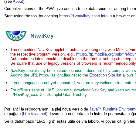
(see
About
).
Current versions of the PWA give access to six data sources, among them
Start using the tool by opening
https://divnavikey.snsb.info
in a browser on
NaviKey
The embedded NaviKey applet is actually working only with Mozilla Fir
the respective program version, e.g.,
https://ftp.mozilla.org/pub/firefox
Automatic updates should be disabled in the Firefox settings to keep t
Be aware that use of legacy versions of browsers is recommended only fo
NaviKey applet may be blocked because it does not fully comply with se
Adding the URL http://liaslight.lias.net to the
Exception Site list
allows 
If your language is not yet supported, you are very welcome to create t
For offline usage of LIAS light data, download
NaviKey
and keep yoursel
../NaviKey_xxx/DeltaSampleData/ directory.
Por lanĉi la retprogramon, la plej nova versio de
Java™ Runtime Environm
retpaĝaro
(http://lias.net)
devas esti enmetita en la listo de permesitaj paĝaro
Se la datumbazo "LIAS light" estas utila ĉe via laboro, vi povas citi ĝin la