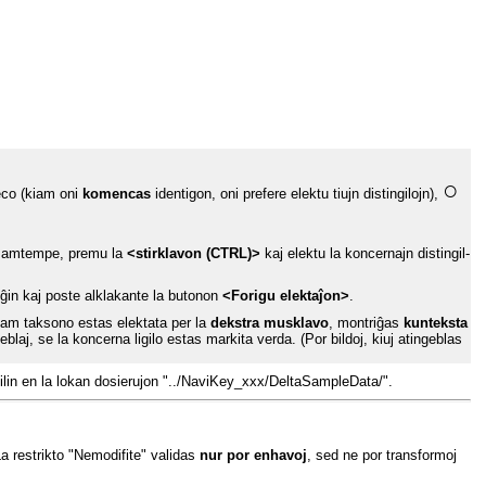
○
eco (kiam oni
komencas
identigon, oni prefere elektu tiujn distingilojn),
ton samtempe, premu la
<stirklavon (CTRL)>
kaj elektu la koncernajn distingil-
 ĝin kaj poste alklakante la butonon
<Forigu elektaĵon>
.
 Kiam taksono estas elektata per la
dekstra musklavo
, montriĝas
kunteksta
neblaj, se la koncerna ligilo estas markita verda. (Por bildoj, kiuj atingeblas
 ilin en la lokan dosierujon "../NaviKey_xxx/DeltaSampleData/".
La restrikto "Nemodifite" validas
nur por enhavoj
, sed ne por transformoj